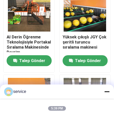
VR Gösterisi
Hakkımızda
AI Derin Öğrenme
Yüksek çıkışlı JGY Çok
Teknolojisiyle Portakal
şeritli turuncu
Fabrika turu
Sıralama Makinesinde
sıralama makinesi
Devrim
Talep Gönder
Talep Gönder
Kalite kontrol
Bize ulaşın
service
Haberler
5:39 PM
Tarihler Sıralama Makinesi