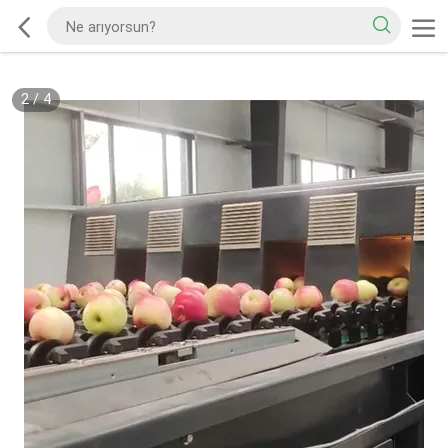
2
/
4