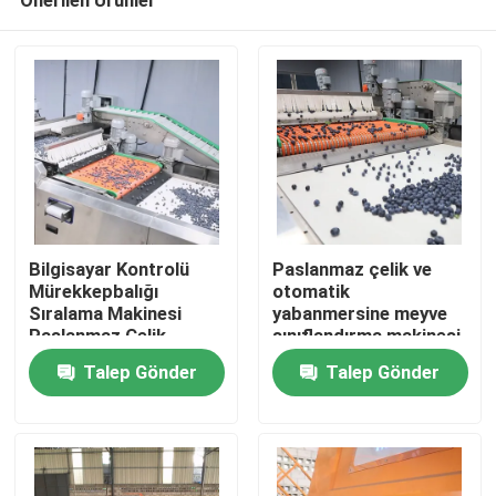
Bilgisayar Kontrolü
Paslanmaz çelik ve
Mürekkepbalığı
otomatik
Sıralama Makinesi
yabanmersine meyve
Paslanmaz Çelik
sınıflandırma makinesi
Ana sayfa
- 99.9% doğruluk
Talep Gönder
Talep Gönder
Ürünler
VİDEOLAR