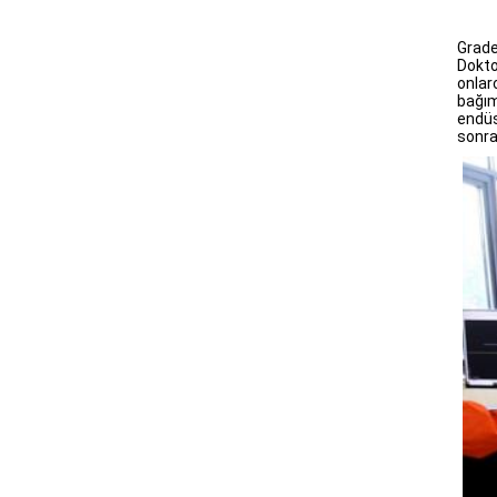
GradeX
Dokto
onlar
bağım
endüs
sonra