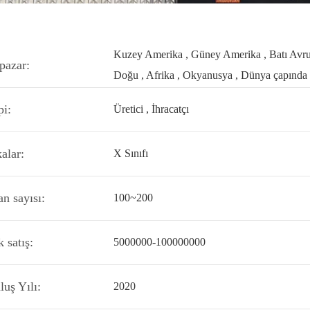
Kuzey Amerika , Güney Amerika , Batı Avr
pazar:
Doğu , Afrika , Okyanusya , Dünya çapında
pi:
Üretici , İhracatçı
alar:
X Sınıfı
an sayısı:
100~200
k satış:
5000000-100000000
luş Yılı:
2020