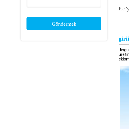
P.c.'
Göndermek
giri
Jingu
üreti
ekipm