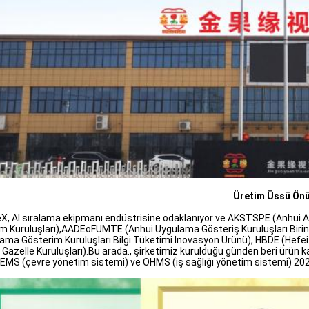
Üretim Üssü Ön
X, AI sıralama ekipmanı endüstrisine odaklanıyor ve AKSTSPE (Anhui Ana
ım Kuruluşları),AADEoFUMTE (Anhui Uygulama Gösteriş Kuruluşları Biri
ama Gösterim Kuruluşları Bilgi Tüketimi İnovasyon Ürünü), HBDE (Hefei 
 Gazelle Kuruluşları).Bu arada., şirketimiz kurulduğu günden beri ürün k
.EMS (çevre yönetim sistemi) ve OHMS (iş sağlığı yönetim sistemi) 202