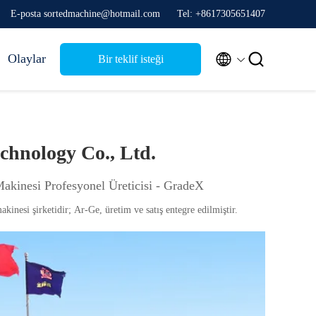
E-posta sortedmachine@hotmail.com
Tel: +8617305651407


Olaylar
Bir teklif isteği
chnology Co., Ltd.
akinesi Profesyonel Üreticisi - GradeX
nesi şirketidir; Ar-Ge, üretim ve satış entegre edilmiştir.