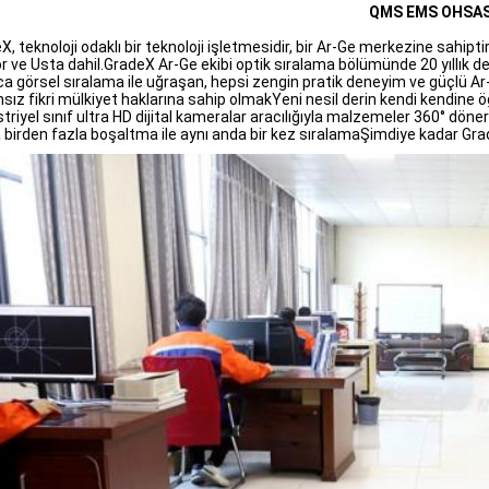
QMS EMS OHSA
, teknoloji odaklı bir teknoloji işletmesidir, bir Ar-Ge merkezine sahiptir
r ve Usta dahil.GradeX Ar-Ge ekibi optik sıralama bölümünde 20 yıllık den
ca görsel sıralama ile uğraşan, hepsi zengin pratik deneyim ve güçlü Ar-
sız fikri mülkiyet haklarına sahip olmakYeni nesil derin kendi kendine
triyel sınıf ultra HD dijital kameralar aracılığıyla malzemeler 360° döne
 birden fazla boşaltma ile aynı anda bir kez sıralamaŞimdiye kadar Grade