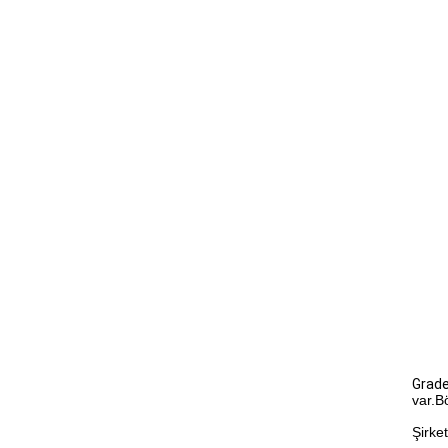
Grad
var.Bö
Şirket