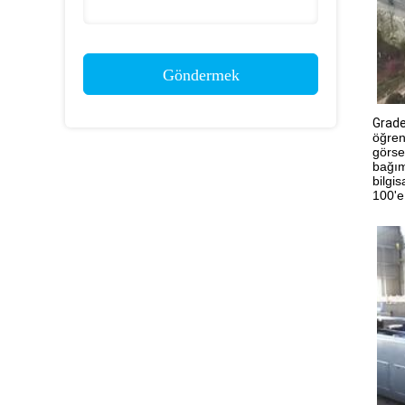
Göndermek
Grad
öğren
görse
bağım
bilgi
100'e 