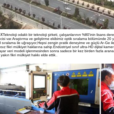
eX
Teknoloji odaklı bir teknoloji şirketi, çalışanlarının %80'inin lisans d
cisi var.Araştırma ve geliştirme ekibimiz optik sıralama bölümünde 20 yı
l sıralama ile uğraşıyor,Hepsi zengin pratik deneyime ve güçlü Ar-Ge ile 
sız fikri mülkiyet haklarına sahip.Endüstriyel sınıf ultra-HD dijital kam
sayar veri modeli işlenmesinden sonra sadece bir kez birden fazla arana
yakın fikri mülkiyet hakkı elde ettik..