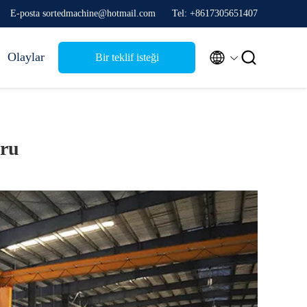
E-posta sortedmachine@hotmail.com
Tel: +8617305651407


Olaylar
Bir teklif isteği
uru