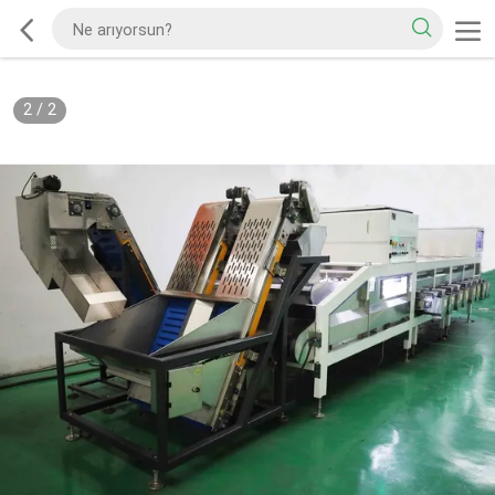
2
/
2