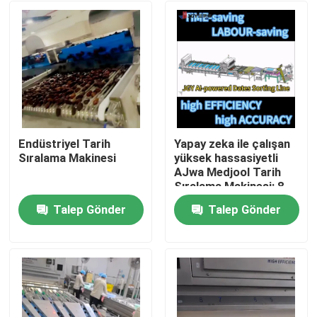
Endüstriyel Tarih
Yapay zeka ile çalışan
Sıralama Makinesi
yüksek hassasiyetli
AJwa Medjool Tarih
Sıralama Makinesi: 8
şerit Kapasitesi
Talep Gönder
Talep Gönder
Saatte 2.6 Ton 304SS
Ana sayfa
Ürünler
VİDEOLAR