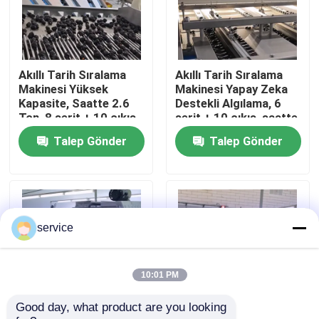
VR Gösterisi
Akıllı Tarih Sıralama
Akıllı Tarih Sıralama
Hakkımızda
Makinesi Yüksek
Makinesi Yapay Zeka
Kapasite, Saatte 2.6
Destekli Algılama, 6
Ton, 8 şerit + 10 çıkış,
şerit + 10 çıkış, saatte
Fabrika turu
Gelişmiş Bilgisayar
1.8 ton, Paslanmaz
Talep Gönder
Talep Gönder
Kontrolü
Çelik
Kalite kontrol
Bize ulaşın
service
Haberler
10:01 PM
Good day, what product are you looking 
Tarihler Sıralama Makinesi